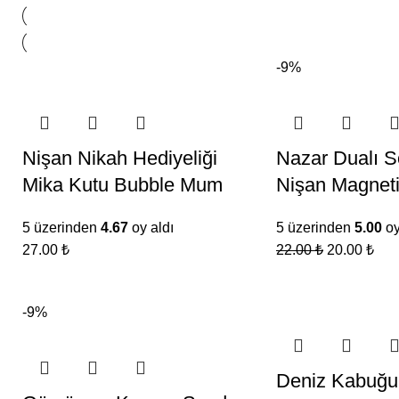
-9%
Nişan Nikah Hediyeliği
Nazar Dualı S
Mika Kutu Bubble Mum
Nişan Magnet
5 üzerinden
4.67
oy aldı
5 üzerinden
5.00
oy
27.00
₺
22.00
₺
20.00
₺
-9%
Deniz Kabuğu