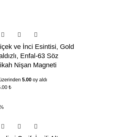
içek ve İnci Esintisi, Gold
aldızlı, Enfal-63 Söz
ikah Nişan Magneti
üzerinden
5.00
oy aldı
5.00
₺
9%