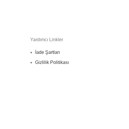
avanozlar ve çeşitli lezzetler
Yardımcı Linkler
İade Şartları
tercih ediyor. Çeşitli seçenekler,
Gizlilik Politikası
a modern bir tarzı birleştirir. Üzerine