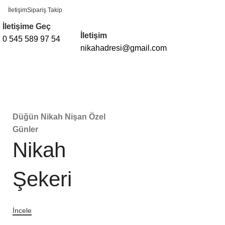
İletişim
Sipariş Takip
İletişime Geç
İletişim
0 545 589 97 54
nikahadresi@gmail.com
Kategorilere Göz At
Düğün Nikah Nişan Özel
Günler
Nikah
Şekeri
İncele