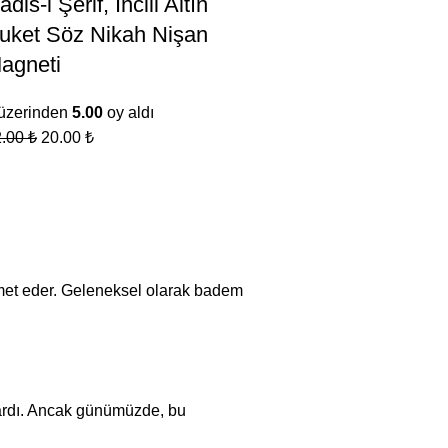
adis-i Şerif, İncili Altın
uket Söz Nikah Nişan
agneti
üzerinden
5.00
oy aldı
2.00
₺
20.00
₺
zmet eder. Geleneksel olarak badem
unardı. Ancak günümüzde, bu