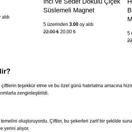
İnci ve Sedef Dokulu Çiçek
H
Süslemeli Magnet
B
 aldı
M
5 üzerinden
3.00
oy aldı
22.00
₺
20.00
₺
5 
2
ir?
, çiftlerin teşekkür etme ve bu özel günü hatırlatma amacına hi
ımlarla zenginleştirildi.
temelini oluşturuyordu. Çiftler, bu şekerleri zarif bir şekilde s
 yerini alıyor.