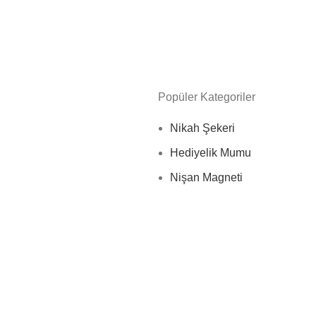
 arasında popüler seçenekler haline geldi. Çikolata kutuları, cam k
le misafirlerinize unutulmaz bir hediye verebilirsiniz.
Popüler Kategoriler
Nikah Şekeri
dir. Günümüzde çiftler, düğünlerinde farklı ve yaratıcı çözümler 
Hediyelik Mumu
Nişan Magneti
, şık ve kişiselleştirilmiş kutularda sunulan bu tatlar, klasik bir dokunuşl
inizin evinde kalıcı bir hatıra olarak yer alır.