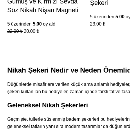
Gümüş ve Kırmızı Sevda
Şekeri
Söz Nikah Nişan Magneti
5 üzerinden
5.00
oy
5 üzerinden
5.00
oy aldı
23.00
₺
22.00
₺
20.00
₺
Nikah Şekeri Nedir ve Neden Önemlid
Düğünlerde misafirlere verilen küçük ama anlamlı hediyeler
şekeri kullanılan bu hediyeler, zaman içinde farklı tat ve tasar
Geleneksel Nikah Şekerleri
Geçmişte, tüllerle süslenmiş badem şekerleri bu hediyelerin 
geleneksel tatların yanı sıra modern tasarımlar da düğünlerde