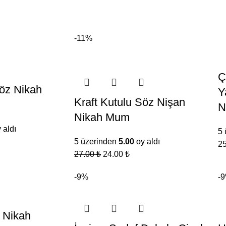
-11%
Ç
öz Nikah
Y
Kraft Kutulu Söz Nişan
i
N
Nikah Mum
 aldı
5 
5 üzerinden
5.00
oy aldı
2
27.00
₺
24.00
₺
-9%
-
 Nikah