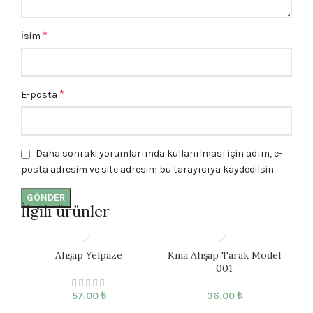
*
İsim
*
E-posta
Daha sonraki yorumlarımda kullanılması için adım, e-
posta adresim ve site adresim bu tarayıcıya kaydedilsin.
İlgili ürünler
Ahşap Yelpaze
Kına Ahşap Tarak Model
K
001
57.00
₺
36.00
₺