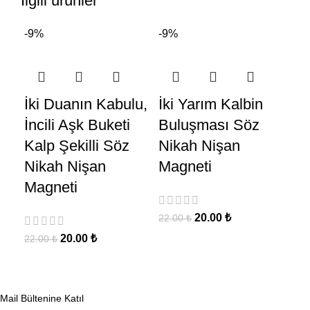
İlgili ürünler
-9%
-9%
Çi
İki Duanın Kabulu,
İki Yarım Kalbin
Es
İncili Aşk Buketi
Buluşması Söz
Ya
Kalp Şekilli Söz
Nikah Nişan
Sö
Nikah Nişan
Magneti
Ma
Magneti
20.00
₺
22.00
₺
25
20.00
₺
22.00
₺
Mail Bültenine Katıl