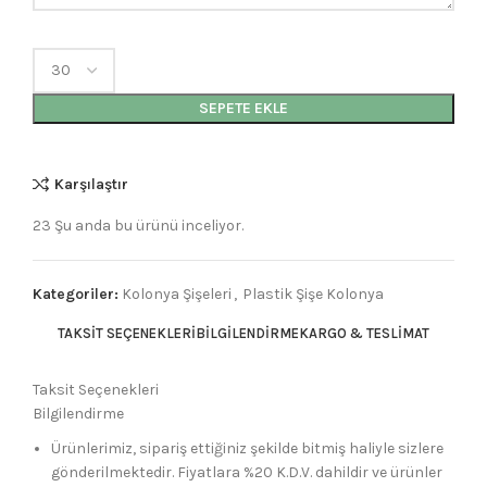
SEPETE EKLE
Karşılaştır
23
Şu anda bu ürünü inceliyor.
Kategoriler:
Kolonya Şişeleri
,
Plastik Şişe Kolonya
TAKSIT SEÇENEKLERI
BILGILENDIRME
KARGO & TESLIMAT
Taksit Seçenekleri
Bilgilendirme
Ürünlerimiz, sipariş ettiğiniz şekilde bitmiş haliyle sizlere
gönderilmektedir. Fiyatlara %20 K.D.V. dahildir ve ürünler