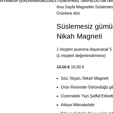
AYFA
NIKAH ŞEKERI
HAKKIMIZDA
İLETIŞIM
SIPARIŞ TAKIP
BLOG
TÜM ÜR
Ana Sayfa
Magnetler
Süslemesi
Ürünlere dön
Süslemesiz gümüş 
Nikah Magneti
1
müşteri puanına dayanarak 5
(
1
müşteri değerlendirmesi)
18.00
₺
16.00
₺
Söz, Nişan, Nikah Magneti
Ürün Resimde Göründüğü gibi
Üzerindeki Yazı Şeffaf Etikett
Arkası Mıknatıslıdır