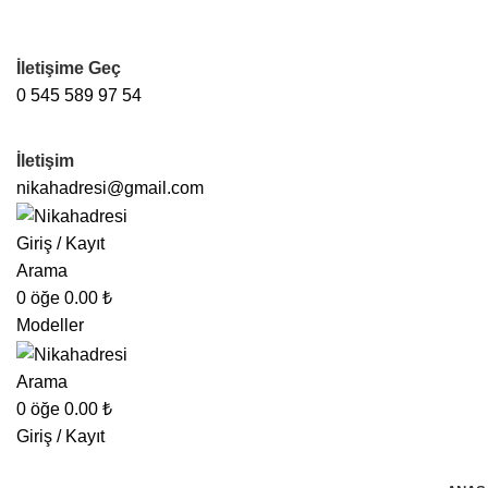
İletişime Geç
0 545 589 97 54
İletişim
nikahadresi@gmail.com
Giriş / Kayıt
Arama
0
öğe
0.00
₺
Modeller
Arama
0
öğe
0.00
₺
Giriş / Kayıt
Kategorilere Göz At