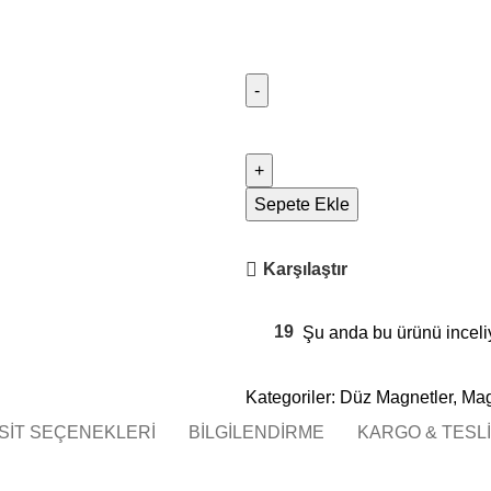
Sepete Ekle
Karşılaştır
19
Şu anda bu ürünü inceli
Kategoriler:
Düz Magnetler
,
Mag
SIT SEÇENEKLERI
BILGILENDIRME
KARGO & TESL