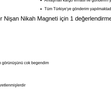
Anlaşmalı kargo firması ile gönderim y
Tüm Türkiye'ye gönderim yapılmaktadı
er Nişan Nikah Magneti
için 1 değerlendirm
rün görünüşünü cok begendim
aretlenmişlerdir