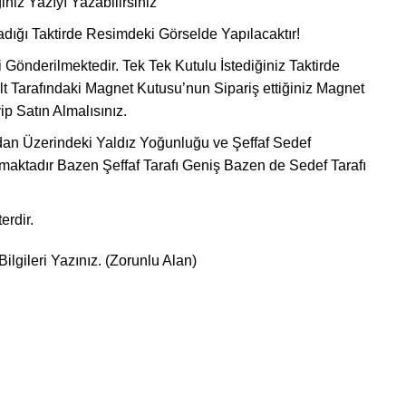
iniz Yazıyı Yazabilirsiniz
adığı Taktirde Resimdeki Görselde Yapılacaktır!
i Gönderilmektedir. Tek Tek Kutulu İstediğiniz Taktirde
lt Tarafındaki Magnet Kutusu’nun Sipariş ettiğiniz Magnet
p Satın Almalısınız.
n Üzerindeki Yaldız Yoğunluğu ve Şeffaf Sedef
maktadır Bazen Şeffaf Tarafı Geniş Bazen de Sedef Tarafı
rdir.
Bilgileri Yazınız. (Zorunlu Alan)