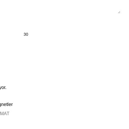
yor.
netler
IMAT