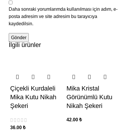
Daha sonraki yorumlarımda kullanılması için adım, e-
posta adresim ve site adresim bu tarayıcıya
kaydedilsin.
İlgili ürünler
Çiçekli Kurdaleli
Mika Kristal
K
Mika Kutu Nikah
Görünümlü Kutu
Ma
Şekeri
Nikah Şekeri
Ka
Şe
42.00
₺
36.00
₺
40