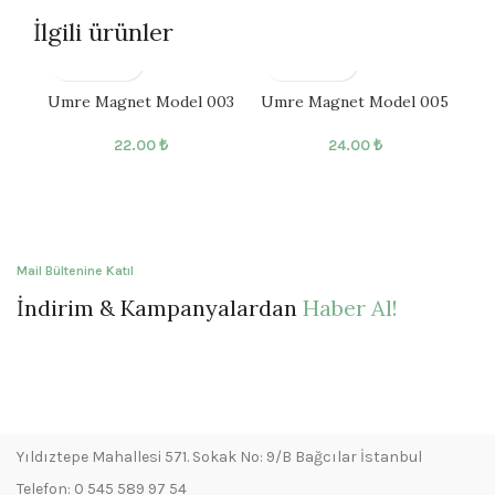
İlgili ürünler
Umre Magnet Model 003
Umre Magnet Model 005
Um
22.00
₺
24.00
₺
Mail Bültenine Katıl
İndirim & Kampanyalardan
Haber Al!
Yıldıztepe Mahallesi 571. Sokak No: 9/B Bağcılar İstanbul
Telefon: 0 545 589 97 54