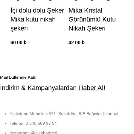
İçi dolu dolu Şeker
Mika Kristal
K
Mika kutu nikah
Görünümlü Kutu
Ma
şekeri
Nikah Şekeri
Ka
Şe
60.00
₺
42.00
₺
40
Mail Bültenine Katıl
İndirim & Kampanyalardan
Haber Al!
Yıldıztepe Mahallesi 571. Sokak No: 9/B Bağcılar İstanbul
Telefon: 0 545 589 97 54
Instagram: @nikahadresi