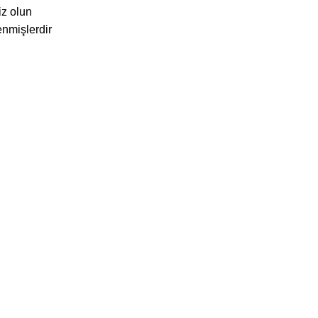
iz olun
enmişlerdir