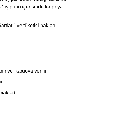
4-7 iş günü içerisinde kargoya
rtları" ve tüketici hakları
nır ve kargoya verilir.
r.
maktadır.