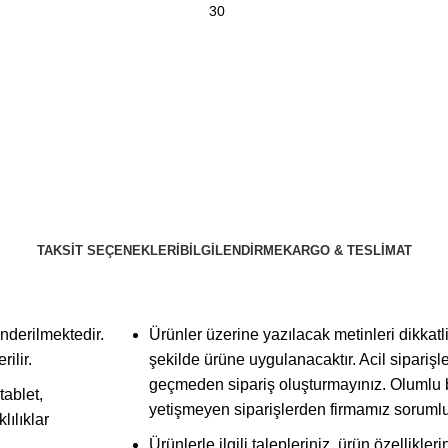
TAKSIT SEÇENEKLERI
BILGILENDIRME
KARGO & TESLIMAT
önderilmektedir.
Ürünler üzerine yazılacak metinleri dikkatli
ilir.
şekilde ürüne uygulanacaktır. Acil siparişler
geçmeden sipariş oluşturmayınız. Olumlu bi
tablet,
yetişmeyen siparişlerden firmamız sorumlu
lılıklar
Ürünlerle ilgili talepleriniz, ürün özellikl