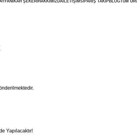
AYFA
NIKAH ŞEKERI
HAKKIMIZDA
İLETIŞIM
SIPARIŞ TAKIP
BLOG
TÜM ÜR
t
nderilmektedir.
e Yapılacaktır!