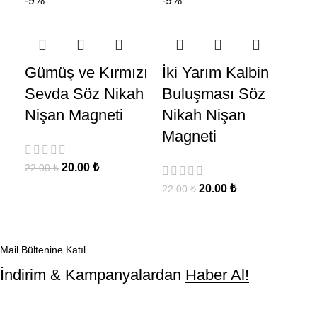
-9%
-9%
Ka
Gümüş ve Kırmızı
İki Yarım Kalbin
ya
Sevda Söz Nikah
Buluşması Söz
ma
Nişan Magneti
Nikah Nişan
22
Magneti
20.00
₺
22.00
₺
20.00
₺
22.00
₺
Mail Bültenine Katıl
İndirim & Kampanyalardan
Haber Al!