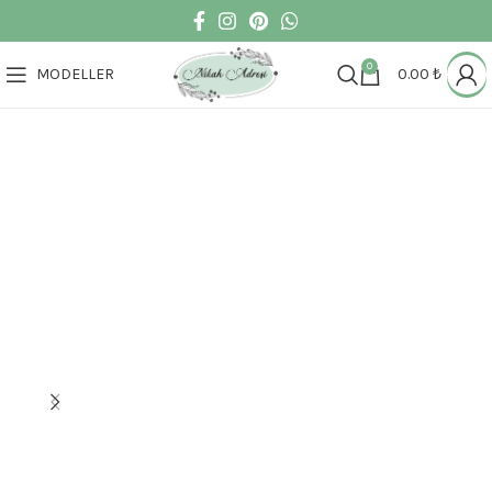
0
MODELLER
0.00
₺