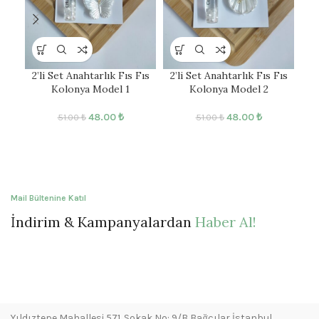
2’li Set Anahtarlık Fıs Fıs
2’li Set Anahtarlık Fıs Fıs
N
Kolonya Model 1
Kolonya Model 2
48.00
₺
48.00
₺
51.00
₺
51.00
₺
Mail Bültenine Katıl
İndirim & Kampanyalardan
Haber Al!
Yıldıztepe Mahallesi 571. Sokak No: 9/B Bağcılar İstanbul